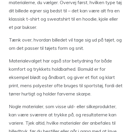
materialerne, du vælger. Overvej først, hvilken type tøj
dit billede egner sig bedst til – det kan være alt fra en
klassisk t-shirt og sweatshirt til en hoodie, kjole eller
et par bukser.
Tænk over, hvordan billedet vil tage sig ud på tøjet, og
om det passer til tøjets form og snit.
Materialevalget har også stor betydning for både
komfort og trykkets holdbarhed. Bomuld er for
eksempel blødt og åndbart, og giver et flot og klart
print, mens polyester ofte bruges til sportstøj, fordi det
tørrer hurtigt og holder farverne skarpe.
Nogle materialer, som visse uld- eller silkeprodukter,
kan være sværere at trykke på, og resultaterne kan
variere. Tjek altid, hvilke materialer der anbefales til
billedtryk, før du bestiller eller går i gang med at lave