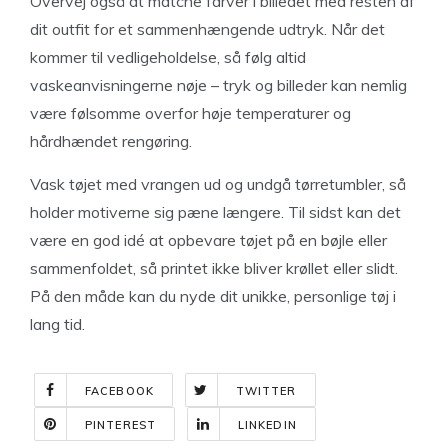
Overvej også at matche farver i billedet med resten af
dit outfit for et sammenhængende udtryk. Når det
kommer til vedligeholdelse, så følg altid
vaskeanvisningerne nøje – tryk og billeder kan nemlig
være følsomme overfor høje temperaturer og
hårdhændet rengøring.
Vask tøjet med vrangen ud og undgå tørretumbler, så
holder motiverne sig pæne længere. Til sidst kan det
være en god idé at opbevare tøjet på en bøjle eller
sammenfoldet, så printet ikke bliver krøllet eller slidt.
På den måde kan du nyde dit unikke, personlige tøj i
lang tid.
FACEBOOK
TWITTER
PINTEREST
LINKEDIN