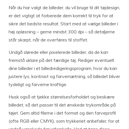
Når du har valgt de billeder, du vil bruge til dit tøjdesign,
er det vigtigt at forberede dem korrekt til tryk for at
sikre det bedste resultat. Start med at vælge billeder i
høj opløsning – gerne mindst 300 dpi – så detaljerne
står skarpt, når de overføres til stoffet.
Undgå slørede eller pixelerede billeder, da de kan
fremstå uklare på det færdige tøj. Rediger eventuelt
dine billeder i et billedredigeringsprogram, hvor du kan
justere lys, kontrast og farvemætning, så billedet bliver
tydeligt og farverne kraftige.
Husk også at tjekke størrelsesforholdet og beskære
billedet, så det passer til det ønskede trykområde på
tøjet. Gem altid filerne i det format og den farveprofil
(ofte RGB eller CMYK), som trykkeriet anbefaler, for at
undgå uønskede farveforskelle. Ved at tage disse