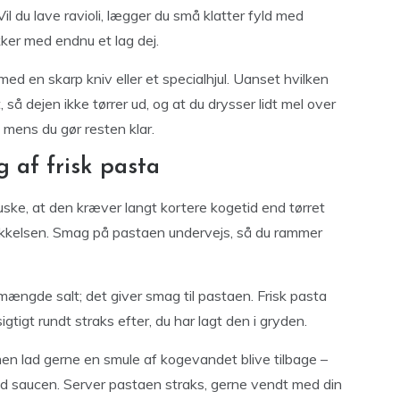
il du lave ravioli, lægger du små klatter fyld med
er med endnu et lag dej.
d en skarp kniv eller et specialhjul. Uanset hvilken
, så dejen ikke tørrer ud, og at du drysser lidt mel over
 mens du gør resten klar.
g af frisk pasta
huske, at den kræver langt kortere kogetid end tørret
tykkelsen. Smag på pastaen undervejs, så du rammer
mængde salt; det giver smag til pastaen. Frisk pasta
gtigt rundt straks efter, du har lagt den i gryden.
en lad gerne en smule af kogevandet blive tilbage –
 saucen. Server pastaen straks, gerne vendt med din