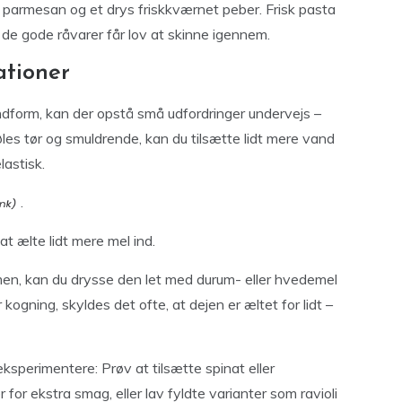
evet parmesan og et drys friskkværnet peber. Frisk pasta
r de gode råvarer får lov at skinne igennem.
ationer
ndform, kan der opstå små udfordringer undervejs –
føles tør og smuldrende, kan du tilsætte lidt mere vand
lastisk.
.
at ælte lidt mere mel ind.
mmen, kan du drysse den let med durum- eller hvedemel
kogning, skyldes det ofte, at dejen er æltet for lidt –
eksperimentere: Prøv at tilsætte spinat eller
 for ekstra smag, eller lav fyldte varianter som ravioli