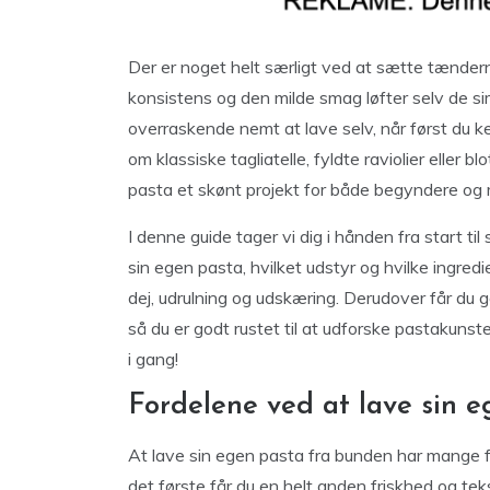
Der er noget helt særligt ved at sætte tændern
konsistens og den milde smag løfter selv de sim
overraskende nemt at lave selv, når først du
om klassiske tagliatelle, fyldte raviolier eller
pasta et skønt projekt for både begyndere og
I denne guide tager vi dig i hånden fra start til
sin egen pasta, hvilket udstyr og hvilke ingre
dej, udrulning og udskæring. Derudover får du go
så du er godt rustet til at udforske pastakuns
i gang!
Fordelene ved at lave sin 
At lave sin egen pasta fra bunden har mange f
det første får du en helt anden friskhed og te