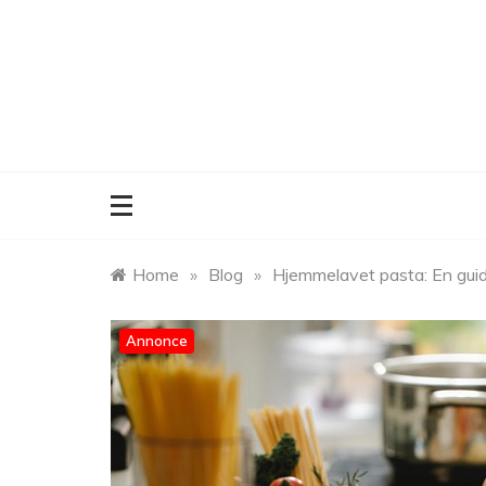
Skip
to
content
Home
»
Blog
»
Hjemmelavet pasta: En guid
Annonce