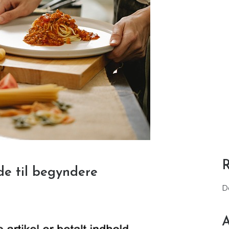
de til begyndere
D
A