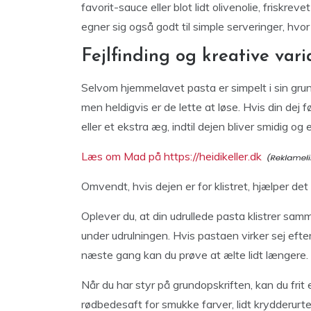
favorit-sauce eller blot lidt olivenolie, friskr
egner sig også godt til simple serveringer, hvo
Fejlfinding og kreative vari
Selvom hjemmelavet pasta er simpelt i sin gru
men heldigvis er de lette at løse. Hvis din dej 
eller et ekstra æg, indtil dejen bliver smidig og e
Læs om Mad på https://heidikeller.dk
Omvendt, hvis dejen er for klistret, hjælper det 
Oplever du, at din udrullede pasta klistrer sa
under udrulningen. Hvis pastaen virker sej efter 
næste gang kan du prøve at ælte lidt længere.
Når du har styr på grundopskriften, kan du frit 
rødbedesaft for smukke farver, lidt krydderurter