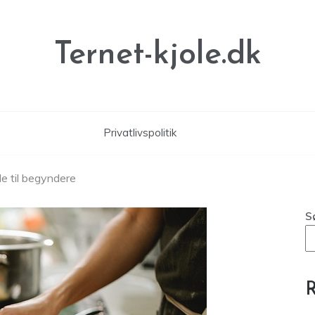
Ternet-kjole.dk
Privatlivspolitik
e til begyndere
S
R