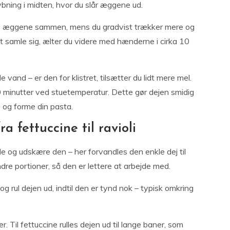
ybning i midten, hvor du slår æggene ud.
nde æggene sammen, mens du gradvist trækker mere og
t samle sig, ælter du videre med hænderne i cirka 10
e vand – er den for klistret, tilsætter du lidt mere mel.
 30 minutter ved stuetemperatur. Dette gør dejen smidig
e og forme din pasta.
 fettuccine til ravioli
rulle og udskære den – her forvandles den enkle dej til
dre portioner, så den er lettere at arbejde med.
g rul dejen ud, indtil den er tynd nok – typisk omkring
r. Til fettuccine rulles dejen ud til lange baner, som