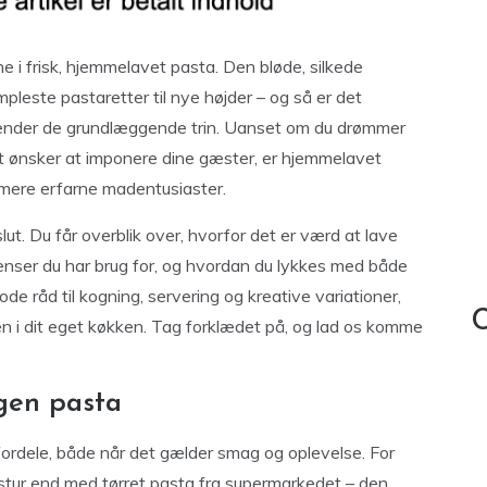
e i frisk, hjemmelavet pasta. Den bløde, silkede
pleste pastaretter til nye højder – og så er det
 kender de grundlæggende trin. Uanset om du drømmer
 blot ønsker at imponere dine gæster, er hjemmelavet
 mere erfarne madentusiaster.
 slut. Du får overblik over, hvorfor det er værd at lave
dienser du har brug for, og hvordan du lykkes med både
de råd til kogning, servering og kreative variationer,
C
ten i dit eget køkken. Tag forklædet på, og lad os komme
egen pasta
ordele, både når det gælder smag og oplevelse. For
kstur end med tørret pasta fra supermarkedet – den