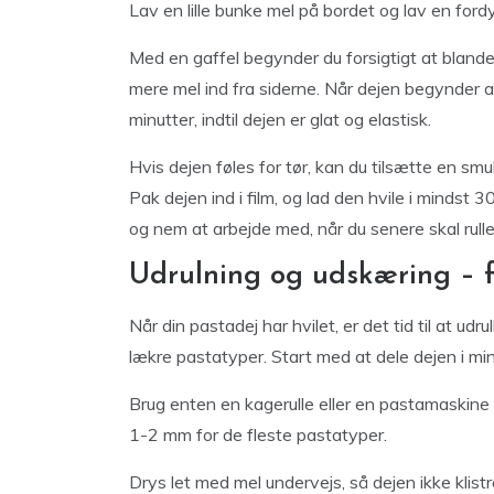
Lav en lille bunke mel på bordet og lav en ford
Med en gaffel begynder du forsigtigt at bla
mere mel ind fra siderne. Når dejen begynder a
minutter, indtil dejen er glat og elastisk.
Hvis dejen føles for tør, kan du tilsætte en smul
Pak dejen ind i film, og lad den hvile i mindst
og nem at arbejde med, når du senere skal rull
Udrulning og udskæring – fra
Når din pastadej har hvilet, er det tid til at ud
lækre pastatyper. Start med at dele dejen i min
Brug enten en kagerulle eller en pastamaskine o
1-2 mm for de fleste pastatyper.
Drys let med mel undervejs, så dejen ikke klistre