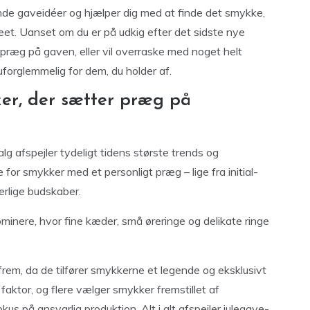
trende gaveidéer og hjælper dig med at finde det smykke,
træet. Uanset om du er på udkig efter det sidste nye
 præg på gaven, eller vil overraske med noget helt
n uforglemmelig for dem, du holder af.
er, der sætter præg på
g afspejler tydeligt tidens største trends og
e for smykker med et personligt præg – lige fra initial-
rlige budskaber.
minere, hvor fine kæder, små øreringe og delikate ringe
frem, da de tilfører smykkerne et legende og eksklusivt
faktor, og flere vælger smykker fremstillet af
us på ansvarlig produktion. Alt i alt afspejler julegave-