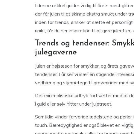
I denne artikel guider vi dig til årets mest gli
der får julen til at skinne ekstra smukt under 
inden for trends, ønsker at sætte et personligt
unikt, får du her inspiration til at gøre juleafte
Trends og tendenser: Smykk
julegaverne
Julen er højsæson for smykker, og årets gaveval
tendenser. I år ser vi især en stigende interess
vedhæng og stjernetegn til graveringer med sæ
Det minimalistiske udtryk fortsætter med at do
i guld eller sølv hitter under juletræet.
Samtidig vinder farverige ædelstene og perler 
touch. Bæredygtighed er også blevet en vigtig 
genanvendte materialer eller fra brands med fok