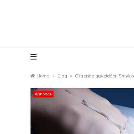
Skip
to
content
Home
»
Blog
»
Glitrende gaveidéer: Smykker,
Annonce