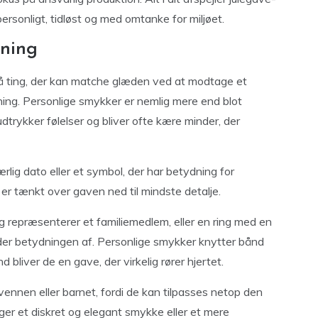
rsonligt, tidløst og med omtanke for miljøet.
ening
få ting, der kan matche glæden ved at modtage et
ing. Personlige smykker er nemlig mere end blot
udtrykker følelser og bliver ofte kære minder, der
rlig dato eller et symbol, der har betydning for
 er tænkt over gaven ned til mindste detalje.
repræsenterer et familiemedlem, eller en ring med en
er betydningen af. Personlige smykker knytter bånd
d bliver de en gave, der virkelig rører hjertet.
vennen eller barnet, fordi de kan tilpasses netop den
er et diskret og elegant smykke eller et mere