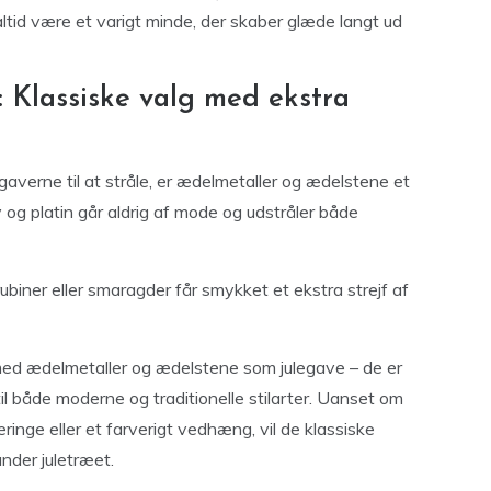
altid være et varigt minde, der skaber glæde langt ud
 Klassiske valg med ekstra
egaverne til at stråle, er ædelmetaller og ædelstene et
v og platin går aldrig af mode og udstråler både
biner eller smaragder får smykket et ekstra strejf af
ed ædelmetaller og ædelstene som julegave – de er
til både moderne og traditionelle stilarter. Uanset om
eringe eller et farverigt vedhæng, vil de klassiske
nder juletræet.